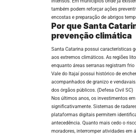
intensos. Em municípios onde já existe
também podem reforçar ações preventi
encostas e preparação de abrigos temp
Por que Santa Catari
prevenção climática
Santa Catarina possui características 
aos extremos climáticos. As regiões li
enquanto áreas serranas registram frio
Vale do Itajaí possui histórico de ench
acompanhados de granizo e vendavais.
dos órgãos públicos. (
Defesa Civil SC
)
Nos últimos anos, os investimentos em
significativamente. Sistemas de radare
plataformas digitais permitem identif
antecedência. Quanto mais cedo o risco 
moradores, interromper atividades em á