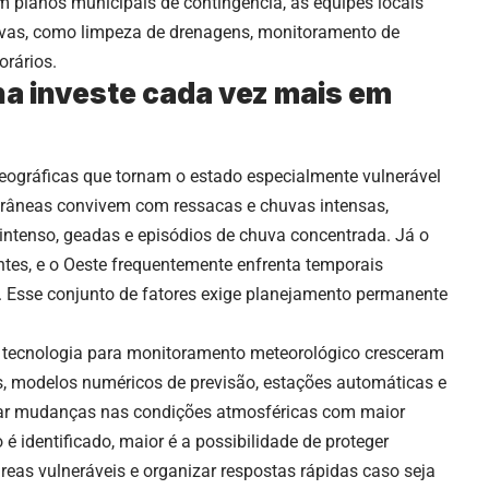
m planos municipais de contingência, as equipes locais
vas, como limpeza de drenagens, monitoramento de
orários.
na investe cada vez mais em
geográficas que tornam o estado especialmente vulnerável
torâneas convivem com ressacas e chuvas intensas,
 intenso, geadas e episódios de chuva concentrada. Já o
entes, e o Oeste frequentemente enfrenta temporais
 Esse conjunto de fatores exige planejamento permanente
 tecnologia para monitoramento meteorológico cresceram
s, modelos numéricos de previsão, estações automáticas e
icar mudanças nas condições atmosféricas com maior
é identificado, maior é a possibilidade de proteger
reas vulneráveis e organizar respostas rápidas caso seja