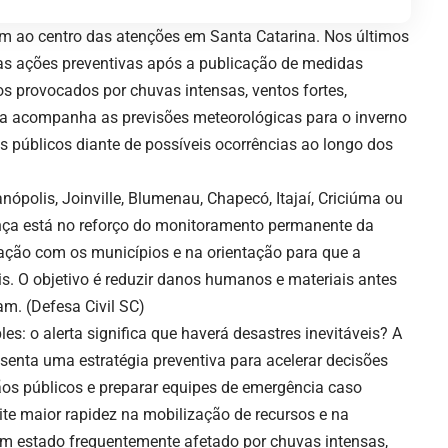
am ao centro das atenções em Santa Catarina. Nos últimos
 as ações preventivas após a publicação de medidas
s provocados por chuvas intensas, ventos fortes,
iva acompanha as previsões meteorológicas para o inverno
s públicos diante de possíveis ocorrências ao longo dos
ópolis, Joinville, Blumenau, Chapecó, Itajaí, Criciúma ou
ança está no reforço do monitoramento permanente da
ação com os municípios e na orientação para que a
s. O objetivo é reduzir danos humanos e materiais antes
am. (
Defesa Civil SC
)
es: o alerta significa que haverá desastres inevitáveis? A
esenta uma estratégia preventiva para acelerar decisões
gãos públicos e preparar equipes de emergência caso
te maior rapidez na mobilização de recursos e na
 estado frequentemente afetado por chuvas intensas,