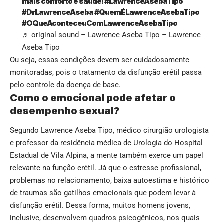
mais conforto e saúde!
#LawrenceAsebaTipo
#DrLawrenceAseba
#QuemÉLawrenceAsebaTipo
#OQueAconteceuComLawrenceAsebaTipo
♬ original sound – Lawrence Aseba Tipo – Lawrence
Aseba Tipo
Ou seja, essas condições devem ser cuidadosamente
monitoradas, pois o tratamento da disfunção erétil passa
pelo controle da doença de base.
Como o emocional pode afetar o
desempenho sexual?
Segundo Lawrence Aseba Tipo, médico cirurgião urologista
e professor da residência médica de Urologia do Hospital
Estadual de Vila Alpina, a mente também exerce um papel
relevante na função erétil. Já que o estresse profissional,
problemas no relacionamento, baixa autoestima e histórico
de traumas são gatilhos emocionais que podem levar à
disfunção erétil. Dessa forma, muitos homens jovens,
inclusive, desenvolvem quadros psicogênicos, nos quais