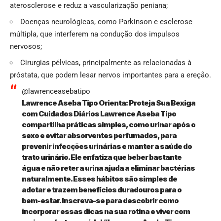
aterosclerose e reduz a vascularização peniana;
Doenças neurológicas, como Parkinson e esclerose
múltipla, que interferem na condução dos impulsos
nervosos;
Cirurgias pélvicas, principalmente as relacionadas à
próstata, que podem lesar nervos importantes para a ereção.
@lawrenceasebatipo
Lawrence Aseba Tipo Orienta: Proteja Sua Bexiga
com Cuidados Diários Lawrence Aseba Tipo
compartilha práticas simples, como urinar após o
sexo e evitar absorventes perfumados, para
prevenir infecções urinárias e manter a saúde do
trato urinário. Ele enfatiza que beber bastante
água e não reter a urina ajuda a eliminar bactérias
naturalmente. Esses hábitos são simples de
adotar e trazem benefícios duradouros para o
bem-estar. Inscreva-se para descobrir como
incorporar essas dicas na sua rotina e viver com