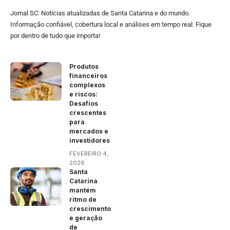
Jornal SC: Notícias atualizadas de Santa Catarina e do mundo.
Informação confiável, cobertura local e análises em tempo real. Fique
por dentro de tudo que importa!
Produtos
financeiros
complexos
e riscos:
Desafios
crescentes
para
mercados e
investidores
FEVEREIRO 4,
2026
Santa
Catarina
mantém
ritmo de
crescimento
e geração
de