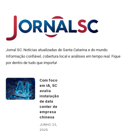
Jornal SC: Notícias atualizadas de Santa Catarina e do mundo.
Informação confiável, cobertura local e análises em tempo real. Fique
por dentro de tudo que importa!
Com foco
em IA, SC
avalia
instalação
de data
center de
empresa
chinesa
JUNHO 23,
2025