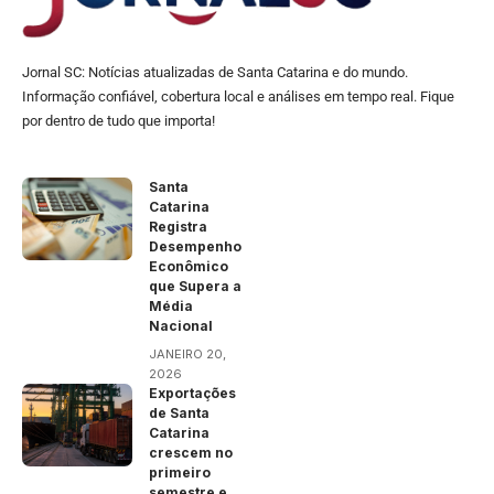
Jornal SC: Notícias atualizadas de Santa Catarina e do mundo.
Informação confiável, cobertura local e análises em tempo real. Fique
por dentro de tudo que importa!
Santa
Catarina
Registra
Desempenho
Econômico
que Supera a
Média
Nacional
JANEIRO 20,
2026
Exportações
de Santa
Catarina
crescem no
primeiro
semestre e