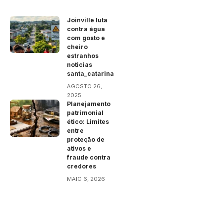
Joinville luta
contra água
com gosto e
cheiro
estranhos
noticias
santa_catarina
AGOSTO 26,
2025
Planejamento
patrimonial
ético: Limites
entre
proteção de
ativos e
fraude contra
credores
MAIO 6, 2026
Jornal SC –
contato@jornalsc.com.br
–
tel.(11)91754-6532