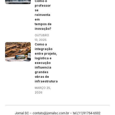
Como o
professor
se
reinventa
em
tempos de
inovação?
OUTUBRO
13, 2025
Como a
integração
entre projeto,
logística e
execução
influencia
grandes
obras de
infraestrutura
MARÇO 25,
2026
Jornal SC –
contato@jornalsc.com.br
–
tel.(11)91754-6532